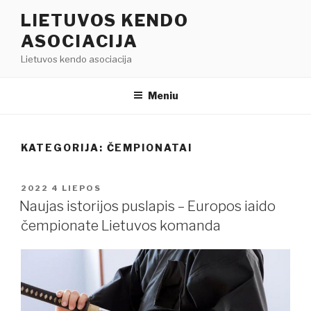
Eiti
LIETUVOS KENDO
prie
ASOCIACIJA
turinio
Lietuvos kendo asociacija
Meniu
KATEGORIJA:
ČEMPIONATAI
PASKELBTA
2022 4 LIEPOS
Naujas istorijos puslapis – Europos iaido
čempionate Lietuvos komanda