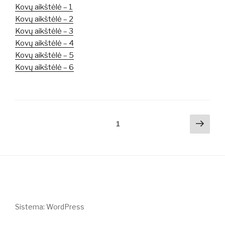
Kovų aikštėlė – 1
Kovų aikštėlė – 2
Kovų aikštėlė – 3
Kovų aikštėlė – 4
Kovų aikštėlė – 5
Kovų aikštėlė – 6
Navigacija
Tole
Puslapis
1
pusl
tarp
įrašų
Sistema: WordPress