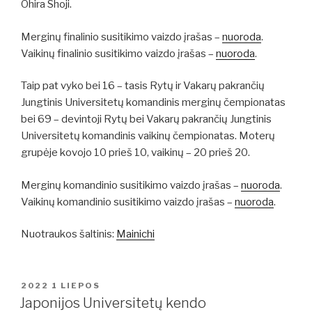
Ohira Shoji.
Merginų finalinio susitikimo vaizdo įrašas –
nuoroda
.
Vaikinų finalinio susitikimo vaizdo įrašas –
nuoroda
.
Taip pat vyko bei 16 – tasis Rytų ir Vakarų pakrančių
Jungtinis Universitetų komandinis merginų čempionatas
bei 69 – devintoji Rytų bei Vakarų pakrančių Jungtinis
Universitetų komandinis vaikinų čempionatas. Moterų
grupėje kovojo 10 prieš 10, vaikinų – 20 prieš 20.
Merginų komandinio susitikimo vaizdo įrašas –
nuoroda
.
Vaikinų komandinio susitikimo vaizdo įrašas –
nuoroda
.
Nuotraukos šaltinis:
Mainichi
PASKELBTA
2022 1 LIEPOS
Japonijos Universitetų kendo