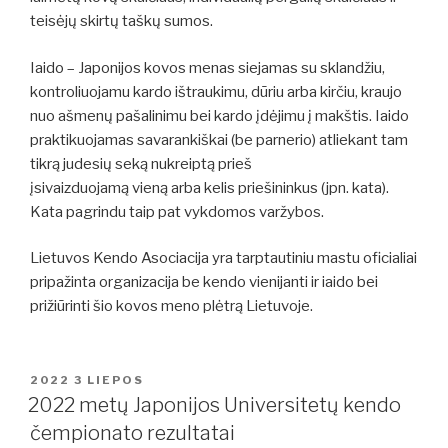
teisėjų skirtų taškų sumos.
Iaido – Japonijos kovos menas siejamas su sklandžiu,
kontroliuojamu kardo ištraukimu, dūriu arba kirčiu, kraujo
nuo ašmenų pašalinimu bei kardo įdėjimu į makštis. Iaido
praktikuojamas savarankiškai (be parnerio) atliekant tam
tikrą judesių seką nukreiptą prieš
įsivaizduojamą vieną arba kelis priešininkus (jpn. kata).
Kata pagrindu taip pat vykdomos varžybos.
Lietuvos Kendo Asociacija yra tarptautiniu mastu oficialiai
pripažinta organizacija be kendo vienijanti ir iaido bei
prižiūrinti šio kovos meno plėtrą Lietuvoje.
PASKELBTA
2022 3 LIEPOS
2022 metų Japonijos Universitetų kendo
čempionato rezultatai