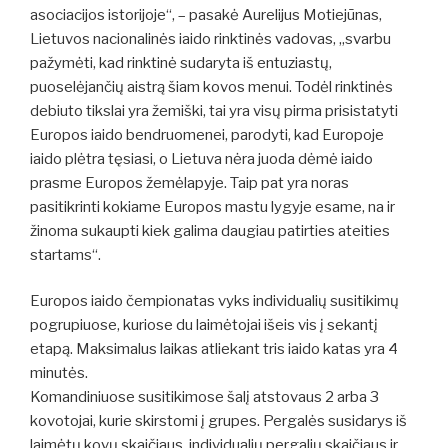
asociacijos istorijoje“, – pasakė Aurelijus Motiejūnas,
Lietuvos nacionalinės iaido rinktinės vadovas, „svarbu
pažymėti, kad rinktinė sudaryta iš entuziastų,
puoselėjančių aistrą šiam kovos menui. Todėl rinktinės
debiuto tikslai yra žemiški, tai yra visų pirma prisistatyti
Europos iaido bendruomenei, parodyti, kad Europoje
iaido plėtra tęsiasi, o Lietuva nėra juoda dėmė iaido
prasme Europos žemėlapyje. Taip pat yra noras
pasitikrinti kokiame Europos mastu lygyje esame, na ir
žinoma sukaupti kiek galima daugiau patirties ateities
startams“.
Europos iaido čempionatas vyks individualių susitikimų
pogrupiuose, kuriose du laimėtojai išeis vis į sekantį
etapą. Maksimalus laikas atliekant tris iaido katas yra 4
minutės.
Komandiniuose susitikimose šalį atstovaus 2 arba 3
kovotojai, kurie skirstomi į grupes. Pergalės susidarys iš
laimėtų kovų skaičiaus, individualių pergalių skaičiaus ir