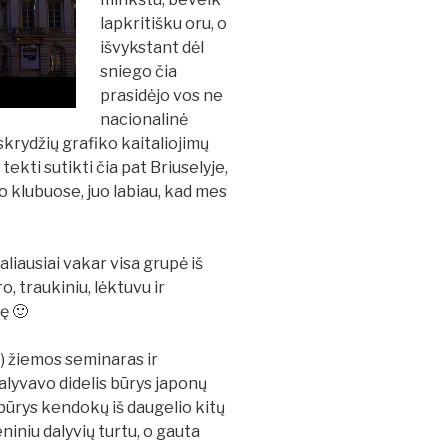
lapkritišku oru, o
išvykstant dėl
sniego čia
prasidėjo vos ne
nacionalinė
skrydžių grafiko kaitaliojimų
 tekti sutikti čia pat Briuselyje,
o klubuose, juo labiau, kad mes
aliausiai vakar visa grupė iš
, traukiniu, lėktuvu ir
ę 🙂
) žiemos seminaras ir
lyvavo didelis būrys japonų
s būrys kendokų iš daugelio kitų
niniu dalyvių turtu, o gauta