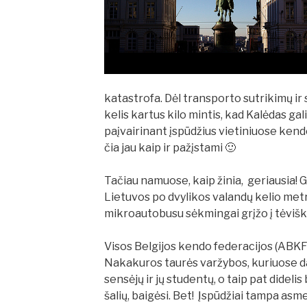
katastrofa. Dėl transporto sutrikimų ir 
kelis kartus kilo mintis, kad Kalėdas gali
paįvairinant įspūdžius vietiniuose kend
čia jau kaip ir pažįstami 🙂
Tačiau namuose, kaip žinia, geriausia! G
Lietuvos po dvylikos valandų kelio metro
mikroautobusu sėkmingai grįžo į tėvišk
Visos Belgijos kendo federacijos (ABKF
Nakakuros taurės varžybos, kuriuose da
sensėjų ir jų studentų, o taip pat dideli
šalių, baigėsi. Bet! Įspūdžiai tampa asme