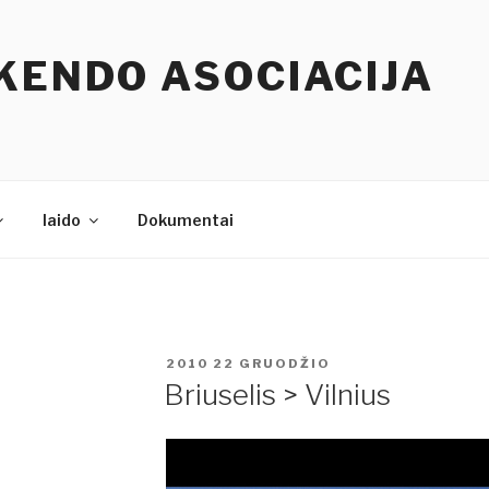
KENDO ASOCIACIJA
Iaido
Dokumentai
PASKELBTA
2010 22 GRUODŽIO
Briuselis > Vilnius