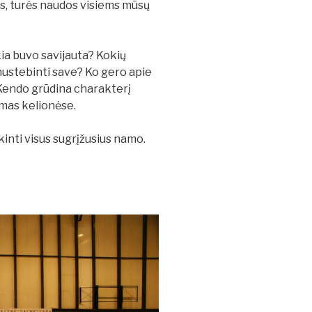
ės, turės naudos visiems mūsų
ia buvo savijauta? Kokių
 nustebinti save? Ko gero apie
 Kendo grūdina charakterį
amas kelionėse.
inti visus sugrįžusius namo.