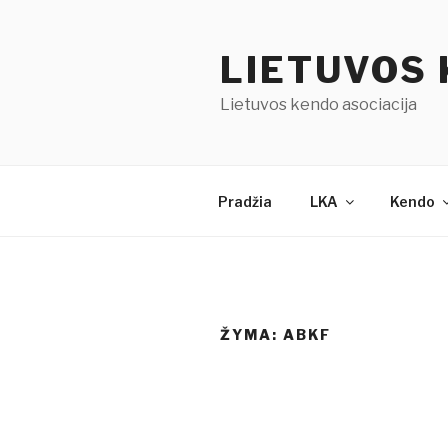
Eiti
prie
LIETUVOS 
turinio
Lietuvos kendo asociacija
Pradžia
LKA
Kendo
ŽYMA:
ABKF