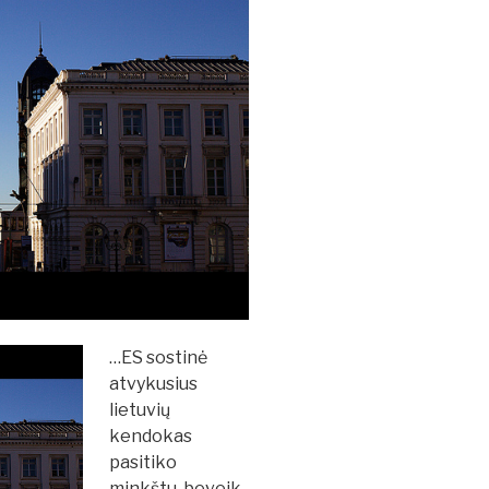
…ES sostinė
atvykusius
lietuvių
kendokas
pasitiko
minkštu, beveik