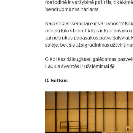
metodinė ir varžybinė patirtis, tikėkim
bendruomenės nariams.
Kaip sekėsi seminare ir varžybose? Kok
minčių kilo stebint kitus ir kuo pavyko
tai netrukus papasakos patys dalyviai.
salėje, bet šis užsigrūdinimas užtvirtin
O kol kas džiaugiuosi galėdamas pasveik
Laukia šventės ir užsiėmimai 😀
D. Sutkus