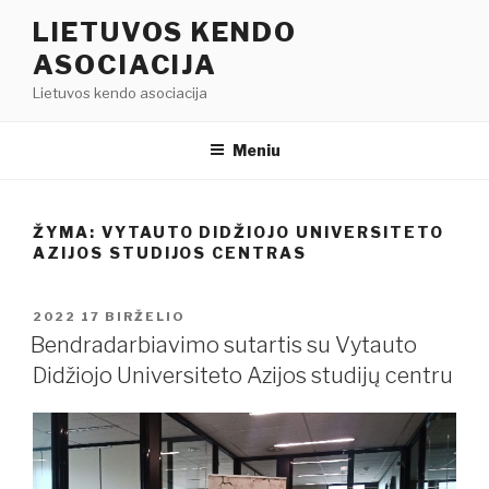
Eiti
LIETUVOS KENDO
prie
ASOCIACIJA
turinio
Lietuvos kendo asociacija
Meniu
ŽYMA:
VYTAUTO DIDŽIOJO UNIVERSITETO
AZIJOS STUDIJOS CENTRAS
PASKELBTA
2022 17 BIRŽELIO
Bendradarbiavimo sutartis su Vytauto
Didžiojo Universiteto Azijos studijų centru