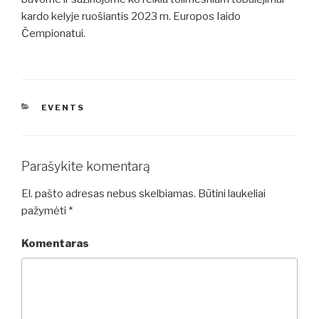
kardo kelyje ruošiantis 2023 m. Europos Iaido
Čempionatui.
KATEGORIJOS
EVENTS
Parašykite komentarą
El. pašto adresas nebus skelbiamas.
Būtini laukeliai
pažymėti
*
Komentaras