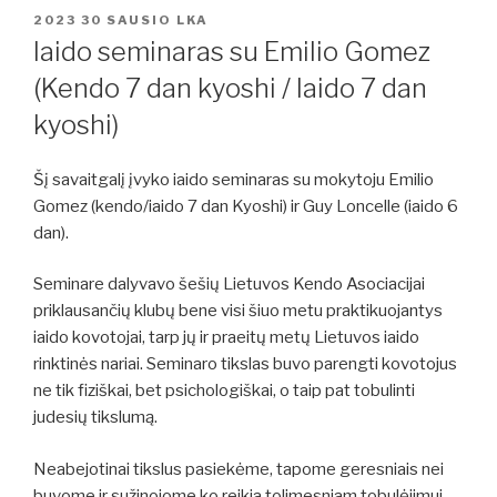
PASKELBTA
2023 30 SAUSIO
LKA
Iaido seminaras su Emilio Gomez
(Kendo 7 dan kyoshi / Iaido 7 dan
kyoshi)
Šį savaitgalį įvyko iaido seminaras su mokytoju Emilio
Gomez (kendo/iaido 7 dan Kyoshi) ir Guy Loncelle (iaido 6
dan).
Seminare dalyvavo šešių Lietuvos Kendo Asociacijai
priklausančių klubų bene visi šiuo metu praktikuojantys
iaido kovotojai, tarp jų ir praeitų metų Lietuvos iaido
rinktinės nariai. Seminaro tikslas buvo parengti kovotojus
ne tik fiziškai, bet psichologiškai, o taip pat tobulinti
judesių tikslumą.
Neabejotinai tikslus pasiekėme, tapome geresniais nei
buvome ir sužinojome ko reikia tolimesniam tobulėjimui