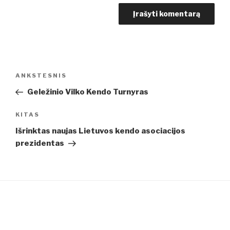
Navigacija
Ankstesnis
ANKSTESNIS
tarp
įrašas
Geležinio Vilko Kendo Turnyras
įrašų
Kitas
KITAS
įrašas
Išrinktas naujas Lietuvos kendo asociacijos
prezidentas