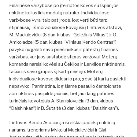
Finalinėse varžybose po įtemptos kovos su Ispanijos
rinktine kelias link medalių nutrūko. Individualiose
varžybose vyrai taip pat įrodė, jog verti būti tarp
stipriausių. Iš individualiose kovojusių Lietuvos atstovų
M. Maciulevičiui (6 dan, klubas “Geležinis Vilkas”) ir G.
Amkoladzei (5 dan, klubas “Vilniaus Kendo Centras”)
pavyko nugalėti savo priešininkus ir patekti į finalines
varžybas, kur juos sustabdė stiprūs varžovai. Moterų
komanda narsiai kovėsi su Čekijos ir Lenkijos rinktinėmis,
tačiau iš savo grupės šį kartą neišėjo. Moterų
individualiose kovose didesnio progreso šį kartą pasiekti
nepavyko. Paminėtina, jog šiame pasaulio čempionate
abi rinktinės pasipildė jaunais, bet jau daug patirties
turinčiais kovotojais A. Stanislovaičiu (3 dan, klubas
“Daishinkan”) ir B.
Š
utaitė (3 dan, klubas “Daishinkan”).
Lietuvos Kendo Asociacija išreiškia padėką rinktinių
nariams, treneriams Mykolui Maciulevičiui ir Giai