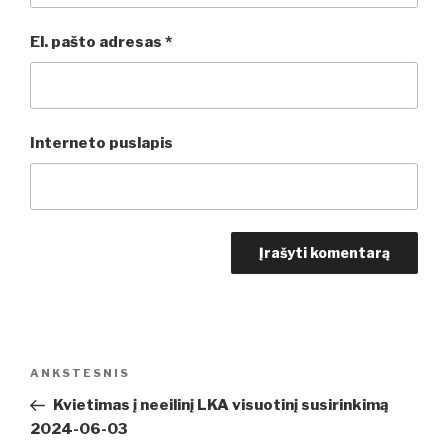
El. pašto adresas
*
Interneto puslapis
Navigacija
Ankstesnis
ANKSTESNIS
tarp
įrašas
Kvietimas į neeilinį LKA visuotinį susirinkimą
įrašų
2024-06-03