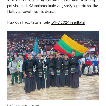
Amkoladzei už jų darbą viso pasiruošimo laikotarpiu, taip
pat visiems LKA nariams, kurie visų varžybų metu palaikė
Lietuvos kovotojus ir jų dvasią.
Nuoroda į rezultatų lentelę:
WKC 2024 rezultatai
Lietuvos vyrų rinktinė