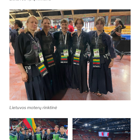
Lietuvos moterų rinktinė