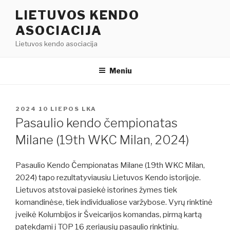
Eiti
LIETUVOS KENDO
prie
ASOCIACIJA
turinio
Lietuvos kendo asociacija
Meniu
PASKELBTA
2024 10 LIEPOS
LKA
Pasaulio kendo čempionatas
Milane (19th WKC Milan, 2024)
Pasaulio Kendo Čempionatas Milane (19th WKC Milan,
2024) tapo rezultatyviausiu Lietuvos Kendo istorijoje.
Lietuvos atstovai pasiekė istorines žymes tiek
komandinėse, tiek individualiose varžybose. Vyrų rinktinė
įveikė Kolumbijos ir Šveicarijos komandas, pirmą kartą
patekdami į TOP 16 geriausių pasaulio rinktinių.