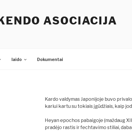
KENDO ASOCIACIJA
Iaido
Dokumentai
Kardo valdymas Japonijoje buvo priva
kariui kartu su tokiais įgūdžiais, kaip j
Heyan epochos pabaigoje (maždaug XII a.
pradėjo rastis ir fechtavimo stiliai, dab