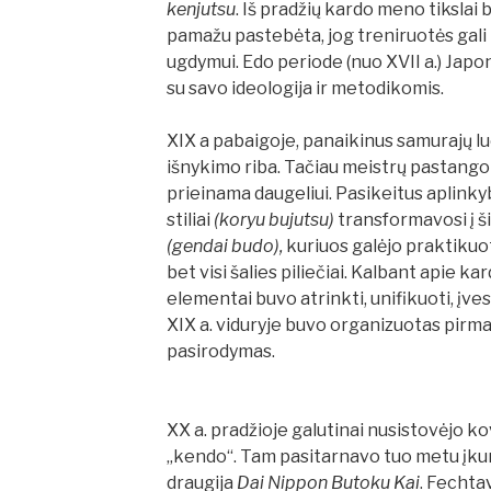
kenjutsu
. Iš pradžių kardo meno tikslai 
pamažu pastebėta, jog treniruotės gali
ugdymui. Edo periode (nuo XVII a.) Japo
su savo ideologija ir metodikomis.
XIX a pabaigoje, panaikinus samurajų l
išnykimo riba. Tačiau meistrų pastango
prieinama daugeliui. Pasikeitus aplink
stiliai
(koryu bujutsu)
transformavosi į š
(gendai budo),
kuriuos galėjo praktikuot
bet visi
šalies piliečiai. Kalbant apie k
elementai buvo atrinkti, unifikuoti, įve
XIX a. viduryje buvo organizuotas pirm
pasirodymas.
XX a. pradžioje galutinai nusistovėjo 
„kendo“. Tam pasitarnavo tuo metu įk
draugija
Dai Nippon Butoku Kai
. Fechtav