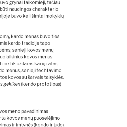
buvo grynai taikomieji, tačiau
 būti naudingos charakterio
nijoje buvo keli šimtai mokyklų
uomą, kardo menas buvo ties
mis kardo tradicija tapo
ybėms, senieji kovos menų
iuolaikinius kovos menus
i ne tik uždaras karių ratas,
ardo menus, senieji fechtavimo
stos kovos su šarvais taisyklės.
as
gekiken
(kendo prototipas)
kovos meno pavadinimas
urta kovos menų puoselėjimo
imas ir imtynės (kendo ir judo),