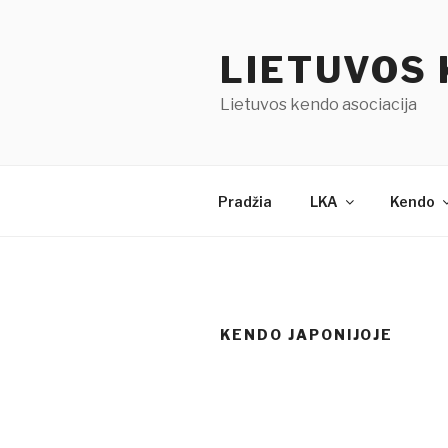
Eiti
prie
LIETUVOS 
turinio
Lietuvos kendo asociacija
Pradžia
LKA
Kendo
KENDO JAPONIJOJE