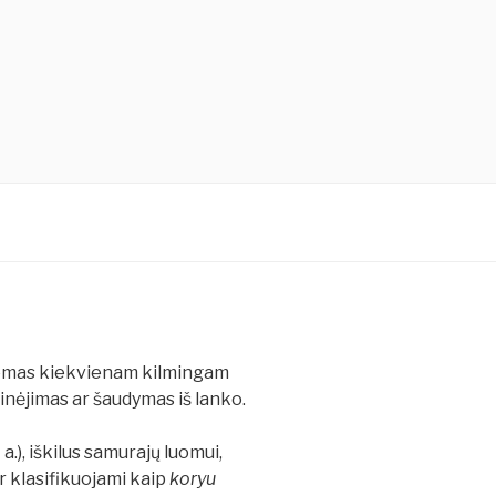
lomas kiekvienam kilmingam
odinėjimas ar šaudymas iš lanko.
), iškilus samurajų luomui,
ar klasifikuojami kaip
koryu