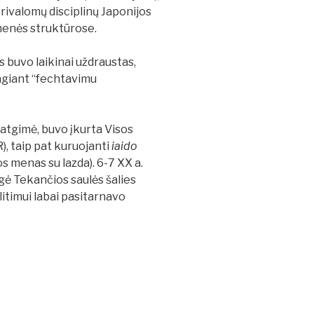
privalomų disciplinų Japonijos
omenės struktūrose.
s buvo laikinai uždraustas,
engiant “fechtavimu
tgimė, buvo įkurta Visos
, taip pat kuruojanti
iaido
s menas su lazda). 6-7 XX a.
ė Tekančios saulės šalies
plitimui labai pasitarnavo