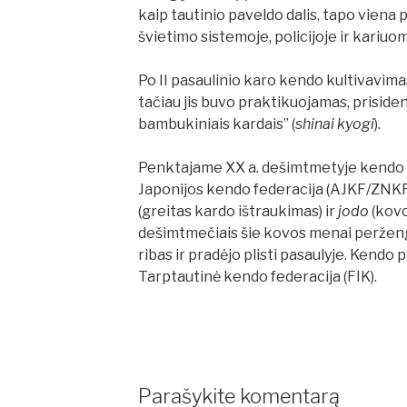
kaip tautinio paveldo dalis, tapo viena 
švietimo sistemoje, policijoje ir kariu
Po II pasaulinio karo kendo kultivavima
tačiau jis buvo praktikuojamas, prisid
bambukiniais kardais” (
shinai kyogi
).
Penktajame XX a. dešimtmetyje kendo a
Japonijos kendo federacija (AJKF/ZNKR)
(greitas kardo ištraukimas) ir
jodo
(kovo
dešimtmečiais šie kovos menai perženg
ribas ir pradėjo plisti pasaulyje. Kendo 
Tarptautinė kendo federacija (FIK).
Parašykite komentarą