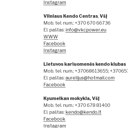
Instagram
Vilniaus Kendo Centras
,
VšĮ
Mob. tel. num.: +370 670 66736
El. paštas:
info@vkcpower.eu
WWW
Facebook
Instagram
Lietuvos kariuomenės kendo klubas
Mob. tel. num.: +37068613655; +3706
El. paštas:
aurelijus@hotmail.com
Facebook
Kyumeikan mokykla, VšĮ
Mob. tel. num.: +370 678 81400
El. paštas:
kendo@kendo.lt
Facebook
Instagram