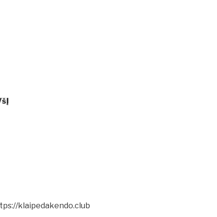
VšĮ
tps://klaipedakendo.club