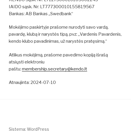
IAIDO sąsk. Nr: LT777300010155819567
Bankas: AB Bankas „Swedbank“
Mokėjimo paskirtyje prašome nurodyti savo vardą,
pavardę, klubą ir narystės tipą, pvz: „Vardenis Pavardenis,
kendo klubo pavadinimas, už narystės pratęsimą.“
Atlikus mokėjimą, prašome pavedimo kopiją išrašą
atsiųsti elektroniu
paštu:
membership.secretary@kendo.lt
Atnaujinta: 2024-07-10
Sistema: WordPress