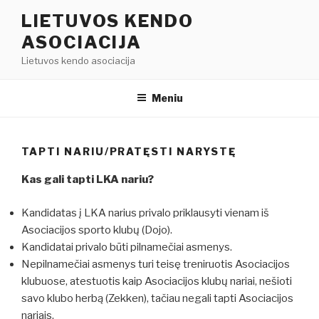
Eiti
LIETUVOS KENDO
prie
ASOCIACIJA
turinio
Lietuvos kendo asociacija
Meniu
TAPTI NARIU/PRATĘSTI NARYSTĘ
Kas gali tapti LKA nariu?
Kandidatas į LKA narius privalo priklausyti vienam iš
Asociacijos sporto klubų (Dojo).
Kandidatai privalo būti pilnamečiai asmenys.
Nepilnamečiai asmenys turi teisę treniruotis Asociacijos
klubuose, atestuotis kaip Asociacijos klubų nariai, nešioti
savo klubo herbą (Zekken), tačiau negali tapti Asociacijos
nariais.