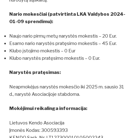
Nario mokesčiai (patvirtinta LKA Valdybos 2024-
01-09 sprendimu):
Naujo nario pirmų metų narystės mokestis – 20 Eur.
Esamo nario narystės pratęsimo mokestis – 45 Eur.
Klubo įstojimo mokestis – 0 Eur
Klubo narystės pratęsimo mokestis – 0 Eur.
Narystės pratęsimas:
Neapmokėjus narystės mokesčio iki 2025 m. sausio 31
d., narystė Asociacijoje stabdoma.
Mokėjimui reikalinga informacija:
Lietuvos Kendo Asociacija
Įmonės Kodas: 300593393
KENDO Sąsk. Nr: LT127300010105002243