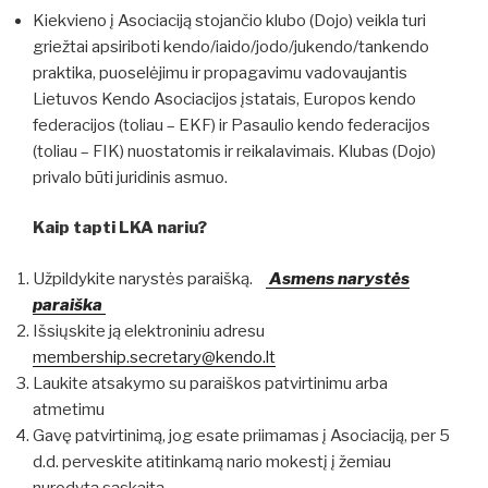
Kiekvieno į Asociaciją stojančio klubo (Dojo) veikla turi
griežtai apsiriboti kendo/iaido/jodo/jukendo/tankendo
praktika, puoselėjimu ir propagavimu vadovaujantis
Lietuvos Kendo Asociacijos įstatais, Europos kendo
federacijos (toliau – EKF) ir Pasaulio kendo federacijos
(toliau – FIK) nuostatomis ir reikalavimais. Klubas (Dojo)
privalo būti juridinis asmuo.
Kaip tapti LKA nariu?
Užpildykite narystės paraišką.
Asmens narystės
paraiška
Išsiųskite ją elektroniniu adresu
membership.secretary@kendo.lt
Laukite atsakymo su paraiškos patvirtinimu arba
atmetimu
Gavę patvirtinimą, jog esate priimamas į Asociaciją, per 5
d.d. perveskite atitinkamą nario mokestį į žemiau
nurodytą sąskaitą.