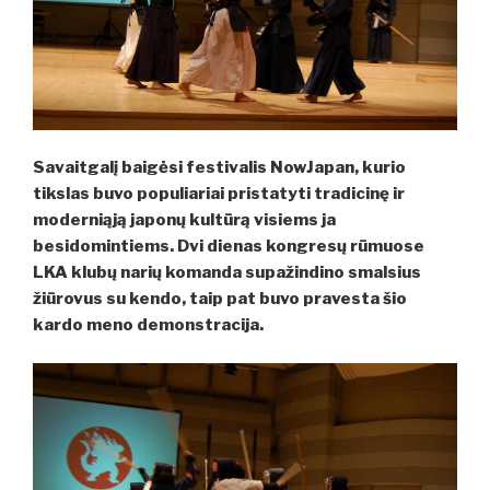
Savaitgalį baigėsi festivalis NowJapan, kurio
tikslas buvo populiariai pristatyti tradicinę ir
moderniąją japonų kultūrą visiems ja
besidomintiems. Dvi dienas kongresų rūmuose
LKA klubų narių komanda supažindino smalsius
žiūrovus su kendo, taip pat buvo pravesta šio
kardo meno demonstracija.