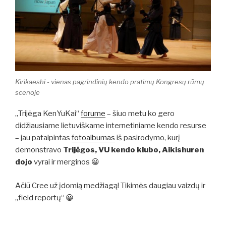
Kirikaeshi - vienas pagrindinių kendo pratimų Kongresų rūmų
scenoje
„Trijėga KenYuKai“
forume
– šiuo metu ko gero
didžiausiame lietuviškame internetiniame kendo resurse
– jau patalpintas
fotoalbumas
iš pasirodymo, kurį
demonstravo
Trijėgos, VU kendo klubo, Aikishuren
dojo
vyrai ir merginos 😀
Ačiū Cree už įdomią medžiagą! Tikimės daugiau vaizdų ir
„field reportų“ 😀