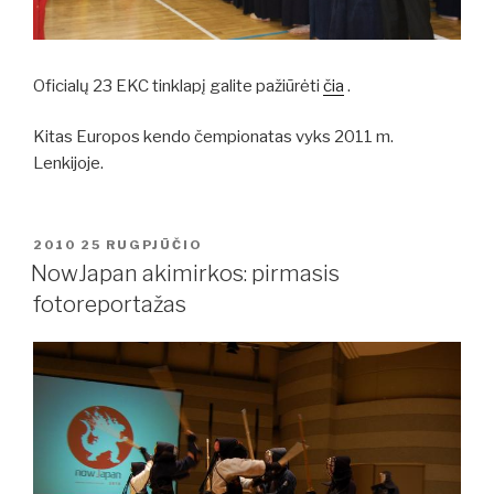
Oficialų 23 EKC tinklapį galite pažiūrėti
čia
.
Kitas Europos kendo čempionatas vyks 2011 m.
Lenkijoje.
PASKELBTA
2010 25 RUGPJŪČIO
NowJapan akimirkos: pirmasis
fotoreportažas