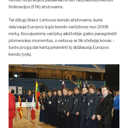
federacijos (FIK) atstovams.
Tai džiugi žinia ir Lietuvos kendo atstovams, kurie
dalyvauja Europos lygio kendo varžybose nuo 2008
metų. Kovojusiems varžybų aikštelėje galės panagrinėti
įdomesnius momentus, o nebuvę ar tik stebėję kovas –
turės progą dar kartą prisiminti šį didžiausią Europos
kendo įvykį.