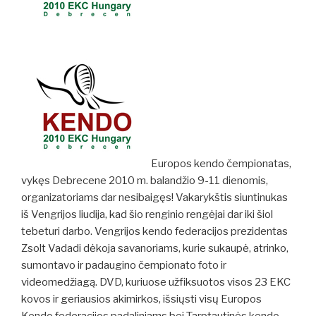
Europos kendo čempionatas,
vykęs Debrecene 2010 m. balandžio 9-11 dienomis,
organizatoriams dar nesibaigęs! Vakarykštis siuntinukas
iš Vengrijos liudija, kad šio renginio rengėjai dar iki šiol
tebeturi darbo. Vengrijos kendo federacijos prezidentas
Zsolt Vadadi dėkoja savanoriams, kurie sukaupė, atrinko,
sumontavo ir padaugino čempionato foto ir
videomedžiagą. DVD, kuriuose užfiksuotos visos 23 EKC
kovos ir geriausios akimirkos, išsiųsti visų Europos
Kendo federacijos padaliniams bei Tarptautinės kendo