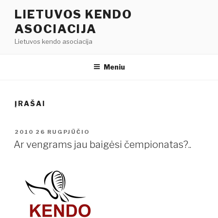
Eiti
LIETUVOS KENDO
prie
ASOCIACIJA
turinio
Lietuvos kendo asociacija
Meniu
ĮRAŠAI
PASKELBTA
2010 26 RUGPJŪČIO
Ar vengrams jau baigėsi čempionatas?..