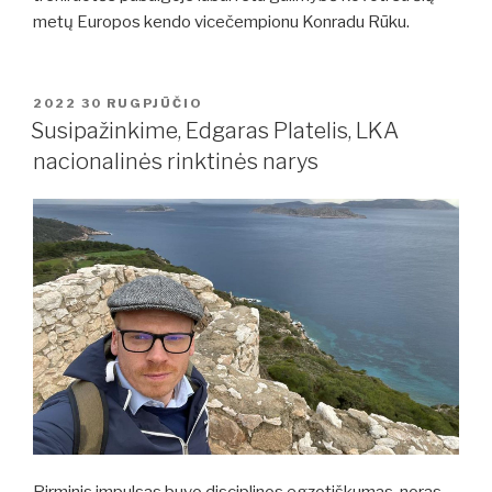
metų Europos kendo vicečempionu Konradu Rūku.
PASKELBTA
2022 30 RUGPJŪČIO
Susipažinkime, Edgaras Platelis, LKA
nacionalinės rinktinės narys