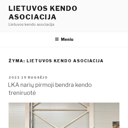
Eiti
LIETUVOS KENDO
prie
ASOCIACIJA
turinio
Lietuvos kendo asociacija
Meniu
ŽYMA:
LIETUVOS KENDO ASOCIACIJA
PASKELBTA
2022 19 RUGSĖJO
LKA narių pirmoji bendra kendo
treniruotė