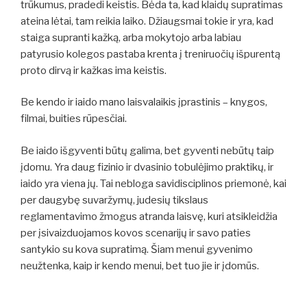
trūkumus, pradedi keistis. Bėda ta, kad klaidų supratimas
ateina lėtai, tam reikia laiko. Džiaugsmai tokie ir yra, kad
staiga supranti kažką, arba mokytojo arba labiau
patyrusio kolegos pastaba krenta į treniruočių išpurentą
proto dirvą ir kažkas ima keistis.
Be kendo ir iaido mano laisvalaikis įprastinis – knygos,
filmai, buities rūpesčiai.
Be iaido išgyventi būtų galima, bet gyventi nebūtų taip
įdomu. Yra daug fizinio ir dvasinio tobulėjimo praktikų, ir
iaido yra viena jų. Tai nebloga savidisciplinos priemonė, kai
per daugybę suvaržymų, judesių tikslaus
reglamentavimo žmogus atranda laisvę, kuri atsikleidžia
per įsivaizduojamos kovos scenarijų ir savo paties
santykio su kova supratimą. Šiam menui gyvenimo
neužtenka, kaip ir kendo menui, bet tuo jie ir įdomūs.