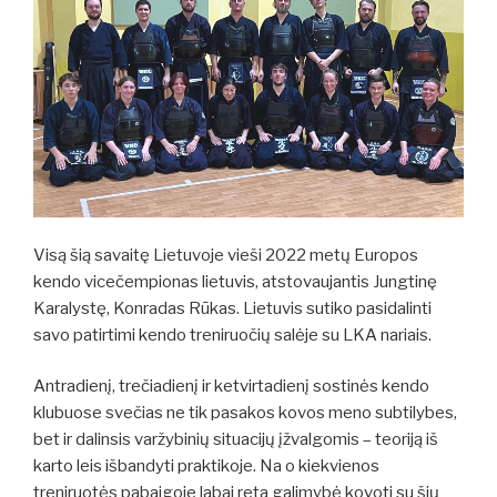
Visą šią savaitę Lietuvoje vieši 2022 metų Europos
kendo vicečempionas lietuvis, atstovaujantis Jungtinę
Karalystę, Konradas Rūkas. Lietuvis sutiko pasidalinti
savo patirtimi kendo treniruočių salėje su LKA nariais.
Antradienį, trečiadienį ir ketvirtadienį sostinės kendo
klubuose svečias ne tik pasakos kovos meno subtilybes,
bet ir dalinsis varžybinių situacijų įžvalgomis – teoriją iš
karto leis išbandyti praktikoje. Na o kiekvienos
treniruotės pabaigoje labai reta galimybė kovoti su šių