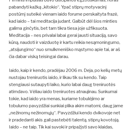
Pirminis impulsas buvo disciplinos egzotiškumas, noras
pabandyti kažką „kitokio“. Ypač stiprų motyvacinį
postūmį suteikė vienam iaido forume perskaityta frazė,
kad iaido – tai meditacija judant. Galbūt dėl šios minties
galima ginčytis, bet tam tikra tiesa joje užfiksuota.
Meditacija – nes privalai labai gerai jausti situaciją, savo
kūną, naudoti ir vaizduotę ir kartu reikia nesąmoningumo,
„atsijungimo“ nuo smulkmeniško mąstymo apie tai, ar aš
čia dabar viską teisingai darau.
Iaido, kaip ir kendo, pradėjau 2006 m. Deja, po kelių metų
nustojau treniruotis iaido, ir likau tik su kendo. Taip
stengiausi sutaupyti laiko, kurio labai daug treniruotės
atimdavo. Vėliau iaido treniruotes atnaujinau. Sunkumai
tokie, kad iaido yra menas, kuriame tobulėjimo ar
tobulumo pavyzdžiai sunkiai plika akim matomi, daug jame
„nežinomų nežinomųjų“. Pavyzdžiui kendo dvikovoje net
ir pradedanti akis gali pastebėti talentą, stiprų kovotoją.
Iaido – ne taip. Tik kai suvoki ir pripažįsti savo klaidas,