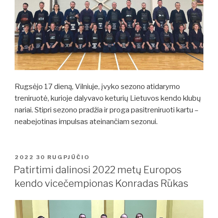
Rugsėjo 17 dieną, Vilniuje, įvyko sezono atidarymo
treniruotė, kurioje dalyvavo keturių Lietuvos kendo klubų
nariai. Stipri sezono pradžia ir proga pasitreniruoti kartu –
neabejotinas impulsas ateinančiam sezonui.
PASKELBTA
2022 30 RUGPJŪČIO
Patirtimi dalinosi 2022 metų Europos
kendo vicečempionas Konradas Rūkas