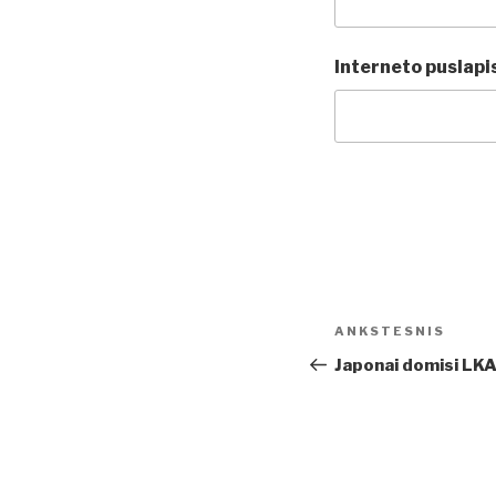
Interneto puslapi
Navigacija
Ankstesnis
ANKSTESNIS
tarp
įrašas
Japonai domisi LK
įrašų