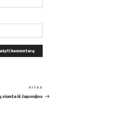
KITAS
Kitas
įrašas
 siunta iš Japonijos