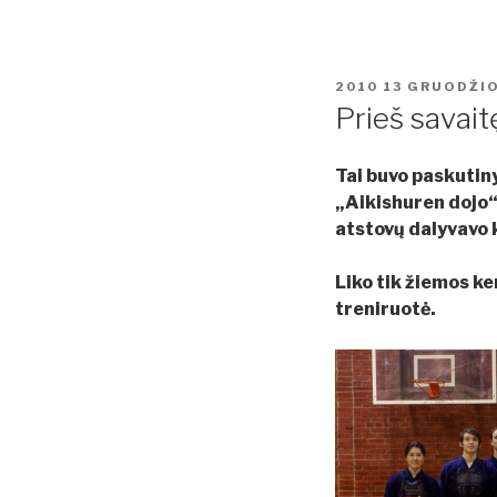
PASKELBTA
2010 13 GRUODŽI
Prieš savaitę
Tai buvo paskutin
„Aikishuren dojo“
atstovų dalyvavo k
Liko tik žiemos ke
treniruotė.