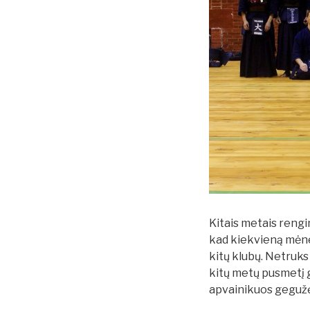
Kitais metais rengi
kad kiekvieną mėnes
kitų klubų. Netruks 
kitų metų pusmetį g
apvainikuos gegužė