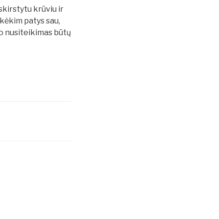
kirstytu krūviu ir
nkėkim patys sau,
, o nusiteikimas būtų