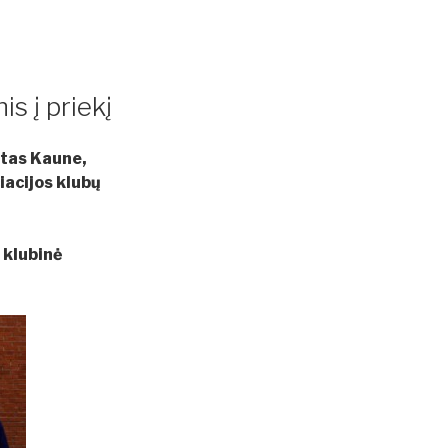
s į priekį
otas Kaune,
iacijos klubų
 klubinė