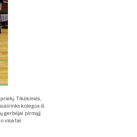
 priekį. Tikėkimės,
susirinks kolegos iš
bų gerbėjai pirmąjį
o visa tai