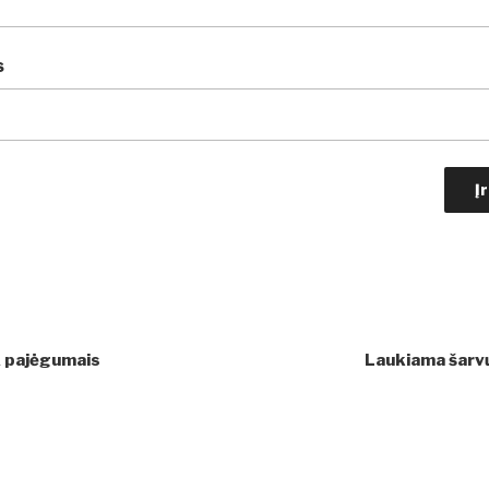
s
A pajėgumais
Laukiama šarvų