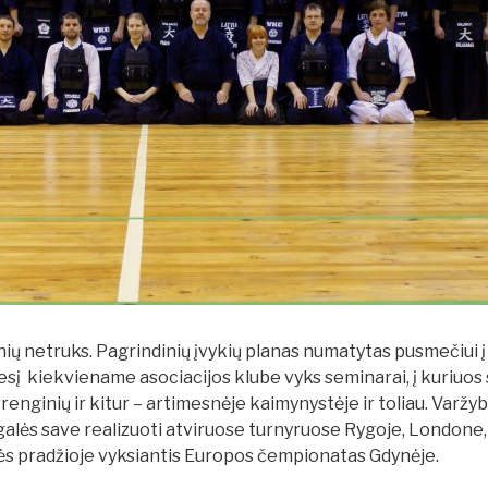
nių netruks. Pagrindinių įvykių planas numatytas pusmečiui į
į kiekviename asociacijos klube vyks seminarai, į kuriuos 
renginių ir kitur – artimesnėje kaimynystėje ir toliau. Varžy
alės save realizuoti atviruose turnyruose Rygoje, Londone, 
s pradžioje vyksiantis Europos čempionatas Gdynėje.