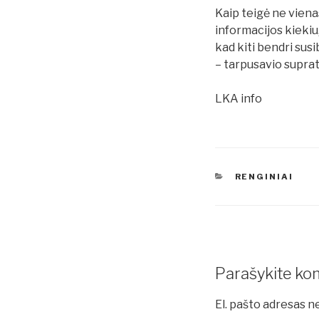
Kaip teigė ne viena
informacijos kiekiu
kad kiti bendri susi
– tarpusavio suprat
LKA info
KATEGORIJOS
RENGINIAI
Parašykite ko
El. pašto adresas 