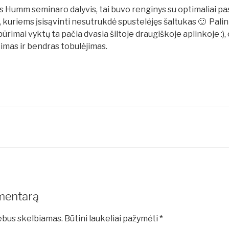
s Humm seminaro dalyvis, tai buvo renginys su optimaliai pas
, kuriems įsisąvinti nesutrukdė spustelėjęs šaltukas 🙂 Pali
būrimai vyktų ta pačia dvasia šiltoje draugiškoje aplinkoje :)
imas ir bendras tobulėjimas.
mentarą
nebus skelbiamas.
Būtini laukeliai pažymėti
*