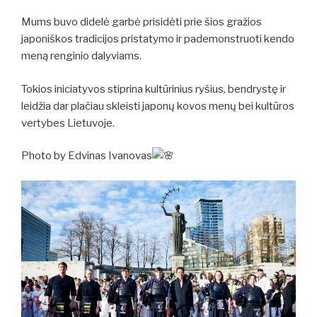
Mums buvo didelė garbė prisidėti prie šios gražios
japoniškos tradicijos pristatymo ir pademonstruoti kendo
meną renginio dalyviams.
Tokios iniciatyvos stiprina kultūrinius ryšius, bendrystę ir
leidžia dar plačiau skleisti japonų kovos menų bei kultūros
vertybes Lietuvoje.
Photo by Edvinas Ivanovas