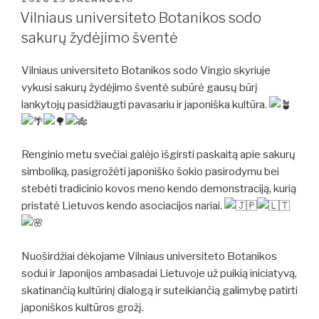
Vilniaus universiteto Botanikos sodo
sakurų žydėjimo šventė
Vilniaus universiteto Botanikos sodo Vingio skyriuje
vykusi sakurų žydėjimo šventė subūrė gausų būrį
lankytojų pasidžiaugti pavasariu ir japoniška kultūra.
Renginio metu svečiai galėjo išgirsti paskaitą apie sakurų
simboliką, pasigrožėti japoniško šokio pasirodymu bei
stebėti tradicinio kovos meno kendo demonstraciją, kurią
pristatė Lietuvos kendo asociacijos nariai.
Nuoširdžiai dėkojame Vilniaus universiteto Botanikos
sodui ir Japonijos ambasadai Lietuvoje už puikią iniciatyvą,
skatinančią kultūrinį dialogą ir suteikiančią galimybę patirti
japoniškos kultūros grožį.