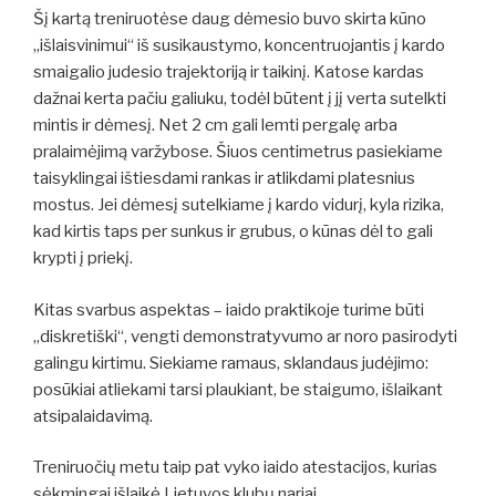
Šį kartą treniruotėse daug dėmesio buvo skirta kūno
„išlaisvinimui“ iš susikaustymo, koncentruojantis į kardo
smaigalio judesio trajektoriją ir taikinį. Katose kardas
dažnai kerta pačiu galiuku, todėl būtent į jį verta sutelkti
mintis ir dėmesį. Net 2 cm gali lemti pergalę arba
pralaimėjimą varžybose. Šiuos centimetrus pasiekiame
taisyklingai ištiesdami rankas ir atlikdami platesnius
mostus. Jei dėmesį sutelkiame į kardo vidurį, kyla rizika,
kad kirtis taps per sunkus ir grubus, o kūnas dėl to gali
krypti į priekį.
Kitas svarbus aspektas – iaido praktikoje turime būti
„diskretiški“, vengti demonstratyvumo ar noro pasirodyti
galingu kirtimu. Siekiame ramaus, sklandaus judėjimo:
posūkiai atliekami tarsi plaukiant, be staigumo, išlaikant
atsipalaidavimą.
Treniruočių metu taip pat vyko iaido atestacijos, kurias
sėkmingai išlaikė Lietuvos klubų nariai.