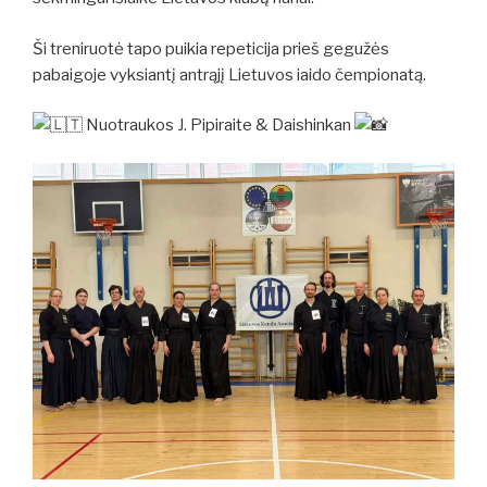
Ši treniruotė tapo puikia repeticija prieš gegužės
pabaigoje vyksiantį antrąjį Lietuvos iaido čempionatą.
Nuotraukos J. Pipiraite & Daishinkan