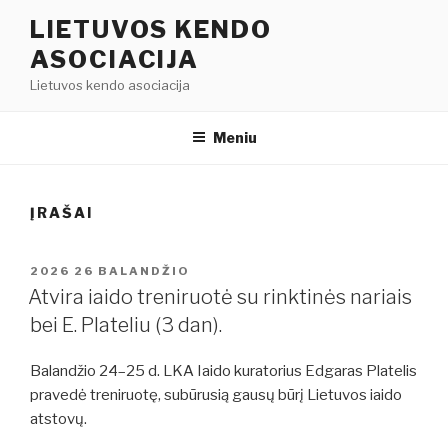
Eiti
LIETUVOS KENDO
prie
ASOCIACIJA
turinio
Lietuvos kendo asociacija
Meniu
ĮRAŠAI
PASKELBTA
2026 26 BALANDŽIO
Atvira iaido treniruotė su rinktinės nariais
bei E. Plateliu (3 dan).
Balandžio 24–25 d. LKA Iaido kuratorius Edgaras Platelis
pravedė treniruotę, subūrusią gausų būrį Lietuvos iaido
atstovų.