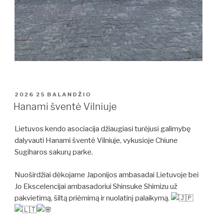
PASKELBTA
2026 25 BALANDŽIO
Hanami šventė Vilniuje
Lietuvos kendo asociacija džiaugiasi turėjusi galimybę
dalyvauti Hanami šventė Vilniuje, vykusioje Chiune
Sugiharos sakurų parke.
Nuoširdžiai dėkojame Japonijos ambasadai Lietuvoje bei
Jo Ekscelencijai ambasadoriui Shinsuke Shimizu už
pakvietimą, šiltą priėmimą ir nuolatinį palaikymą.