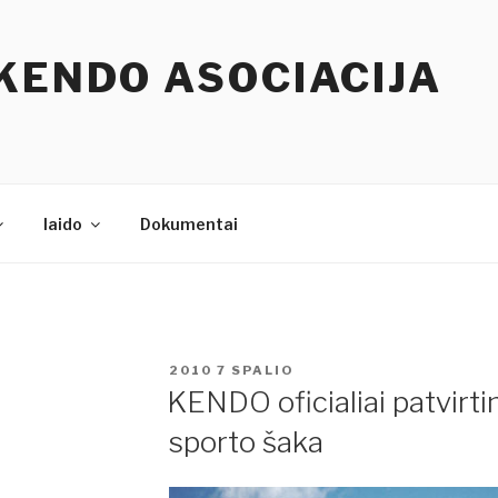
KENDO ASOCIACIJA
Iaido
Dokumentai
PASKELBTA
2010 7 SPALIO
KENDO oficialiai patvirti
sporto šaka