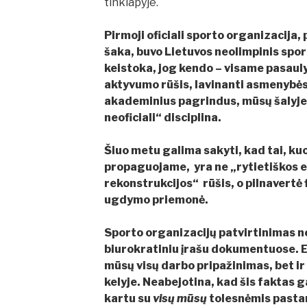
tinklapyje.
Pirmoji oficiali sporto organizacija,
šaka, buvo Lietuvos neolimpinis spo
keistoka, jog kendo – visame pasaulyj
aktyvumo rūšis, lavinanti asmenybės 
akademinius pagrindus, mūsų šalyje 
neoficiali“ disciplina.
Šiuo metu galima sakyti, kad tai, ku
propaguojame, yra ne „rytietiškos 
rekonstrukcijos“ rūšis, o pilnavertė 
ugdymo priemonė.
Sporto organizacijų patvirtinimas ne
biurokratiniu įrašu dokumentuose. E
mūsų visų darbo pripažinimas, bet ir
kelyje. Neabejotina, kad šis faktas gal
kartu su
visų mūsų
tolesnėmis pasta