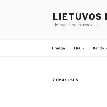
Eiti
prie
LIETUVOS 
turinio
Lietuvos kendo asociacija
Pradžia
LKA
Kendo
ŽYMA:
LSFS