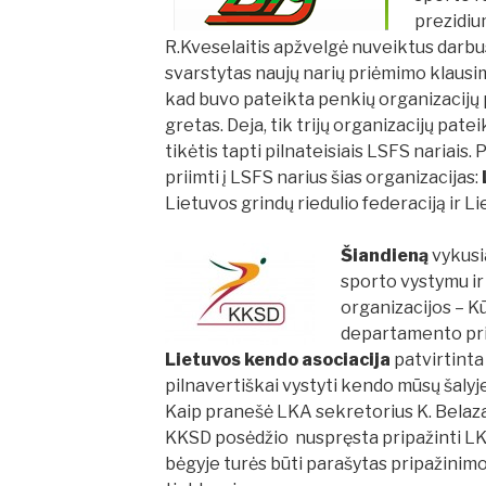
prezidiu
R.Kveselaitis apžvelgė nuveiktus darbu
svarstytas naujų narių priėmimo klausi
kad buvo pateikta penkių organizacijų p
gretas. Deja, tik trijų organizacijų pat
tikėtis tapti pilnateisiais LSFS nariais.
P
priimti į LSFS narius šias organizacijas:
Lietuvos grindų riedulio federaciją ir L
Šiandieną
vykusi
sporto vystymu ir
organizacijos – K
departamento pri
Lietuvos kendo asociacija
patvirtinta 
pilnavertiškai vystyti kendo mūsų šalyje
Kaip pranešė LKA sekretorius K. Belaz
KKSD posėdžio nuspręsta pripažinti L
bėgyje turės būti parašytas pripažinim