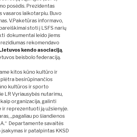
mo posėdis. Prezidentas
s vasaros laikotarpiu. Buvo
mas. V.Paketūras informavo,
areiškimai stoti į LSFS narių
eikti dokumentai leido jiems
rezidiumas rekomendavo
Lietuvos kendo asociaciją
,
ietuvos beisbolo federaciją.
ame kitos kūno kultūro ir
 plėtra besirūpinančios
ūno kultūros ir sporto
e LR Vyriausybės nutarimu,
kaip organizacija, galinti
 ir reprezentuoti ją užsienyje.
aras,
„pagaliau po šiandienos
KA.“ Departamente savaitės
o įsakymas ir patalpintas KKSD