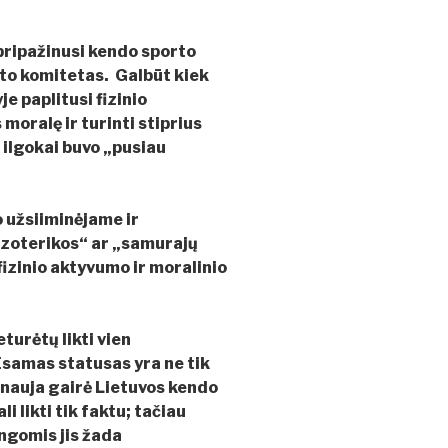
 pripažinusi kendo sporto
rto komitetas. Galbūt kiek
e paplitusi fizinio
moralę ir turinti stiprius
ilgokai buvo „pusiau
o užsiiminėjame ir
ezoterikos“ ar „samurajų
fizinio aktyvumo ir moralinio
turėtų likti vien
samas statusas yra ne tik
 nauja gairė Lietuvos kendo
i likti tik faktu; tačiau
ngomis jis žada