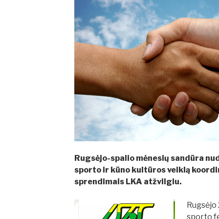
Rugsėjo-spalio mėnesių sandūra nud
sporto ir kūno kultūros veiklą koord
sprendimais LKA atžvilgiu.
Rugsėjo 2
sporto f