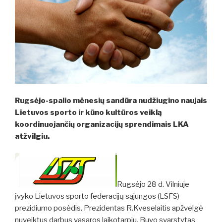
Rugsėjo-spalio mėnesių sandūra nudžiugino naujais
Lietuvos sporto ir kūno kultūros veiklą
koordinuojančių organizacijų sprendimais LKA
atžvilgiu.
Rugsėjo 28 d. Vilniuje
įvyko Lietuvos sporto federacijų sąjungos (LSFS)
prezidiumo posėdis. Prezidentas R.Kveselaitis apžvelgė
nuveiktus darbus vasaros laikotarpiu. Buvo svarstytas