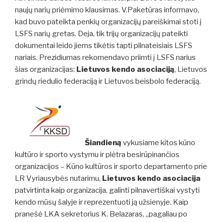
naujų narių priėmimo klausimas. V.Paketūras informavo,
kad buvo pateikta penkių organizacijų pareiškimai stoti į
LSFS narių gretas. Deja, tik trijų organizacijų pateikti
dokumentai leido jiems tikėtis tapti pilnateisiais LSFS
nariais.
Prezidiumas rekomendavo priimti į LSFS narius
šias organizacijas:
Lietuvos kendo asociaciją
, Lietuvos
grindų riedulio federaciją ir Lietuvos beisbolo federaciją.
Šiandieną
vykusiame kitos kūno
kultūro ir sporto vystymu ir plėtra besirūpinančios
organizacijos – Kūno kultūros ir sporto departamento prie
LR Vyriausybės nutarimu,
Lietuvos kendo asociacija
patvirtinta kaip organizacija, galinti pilnavertiškai vystyti
kendo mūsų šalyje ir reprezentuoti ją užsienyje. Kaip
pranešė LKA sekretorius K. Belazaras,
„pagaliau po