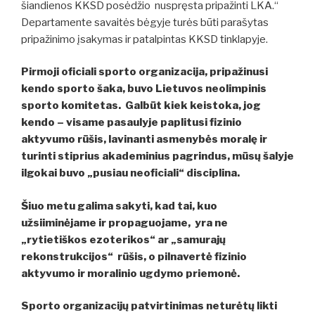
šiandienos KKSD posėdžio nuspręsta pripažinti LKA.“
Departamente savaitės bėgyje turės būti parašytas
pripažinimo įsakymas ir patalpintas KKSD tinklapyje.
Pirmoji oficiali sporto organizacija, pripažinusi
kendo sporto šaka, buvo Lietuvos neolimpinis
sporto komitetas. Galbūt kiek keistoka, jog
kendo – visame pasaulyje paplitusi fizinio
aktyvumo rūšis, lavinanti asmenybės moralę ir
turinti stiprius akademinius pagrindus, mūsų šalyje
ilgokai buvo „pusiau neoficiali“ disciplina.
Šiuo metu galima sakyti, kad tai, kuo
užsiiminėjame ir propaguojame, yra ne
„rytietiškos ezoterikos“ ar „samurajų
rekonstrukcijos“ rūšis, o pilnavertė fizinio
aktyvumo ir moralinio ugdymo priemonė.
Sporto organizacijų patvirtinimas neturėtų likti