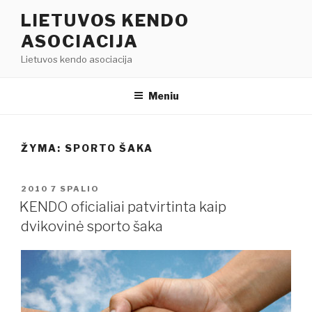
Eiti
LIETUVOS KENDO
prie
ASOCIACIJA
turinio
Lietuvos kendo asociacija
Meniu
ŽYMA:
SPORTO ŠAKA
PASKELBTA
2010 7 SPALIO
KENDO oficialiai patvirtinta kaip
dvikovinė sporto šaka