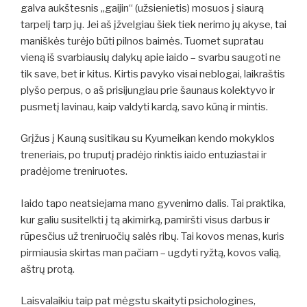
galva aukštesnis „gaijin“ (užsienietis) mosuos į siaurą
tarpelį tarp jų. Jei aš įžvelgiau šiek tiek nerimo jų akyse, tai
maniškės turėjo būti pilnos baimės. Tuomet supratau
vieną iš svarbiausių dalykų apie iaido – svarbu saugoti ne
tik save, bet ir kitus. Kirtis pavyko visai neblogai, laikraštis
plyšo perpus, o aš prisijungiau prie šaunaus kolektyvo ir
pusmetį lavinau, kaip valdyti kardą, savo kūną ir mintis.
Grįžus į Kauną susitikau su Kyumeikan kendo mokyklos
treneriais, po truputį pradėjo rinktis iaido entuziastai ir
pradėjome treniruotes.
Iaido tapo neatsiejama mano gyvenimo dalis. Tai praktika,
kur galiu susitelkti į tą akimirką, pamiršti visus darbus ir
rūpesčius už treniruočių salės ribų. Tai kovos menas, kuris
pirmiausia skirtas man pačiam – ugdyti ryžtą, kovos valią,
aštrų protą.
Laisvalaikiu taip pat mėgstu skaityti psichologines,