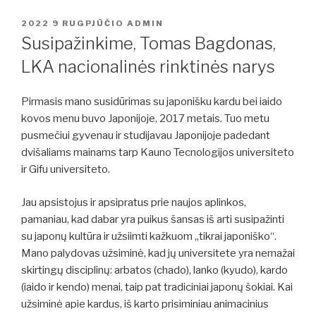
PASKELBTA
2022 9 RUGPJŪČIO
ADMIN
Susipažinkime, Tomas Bagdonas,
LKA nacionalinės rinktinės narys
Pirmasis mano susidūrimas su japonišku kardu bei iaido
kovos menu buvo Japonijoje, 2017 metais. Tuo metu
pusmečiui gyvenau ir studijavau Japonijoje padedant
dvišaliams mainams tarp Kauno Tecnologijos universiteto
ir Gifu universiteto.
Jau apsistojus ir apsipratus prie naujos aplinkos,
pamaniau, kad dabar yra puikus šansas iš arti susipažinti
su japonų kultūra ir užsiimti kažkuom „tikrai japoniško“.
Mano palydovas užsiminė, kad jų universitete yra nemažai
skirtingų disciplinų: arbatos (chado), lanko (kyudo), kardo
(iaido ir kendo) menai, taip pat tradiciniai japonų šokiai. Kai
užsiminė apie kardus, iš karto prisiminiau animacinius