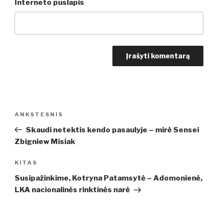
Interneto puslapis
Navigacija
Ankstesnis
ANKSTESNIS
tarp
įrašas
Skaudi netektis kendo pasaulyje – mirė Sensei
įrašų
Zbigniew Misiak
Kitas
KITAS
įrašas
Susipažinkime, Kotryna Patamsytė – Adomonienė,
LKA nacionalinės rinktinės narė