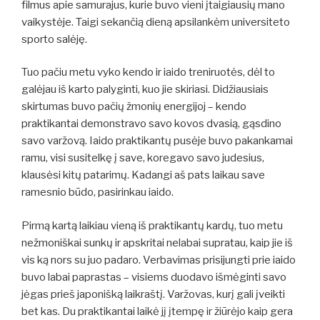
filmus apie samurajus, kurie buvo vieni įtaigiausių mano
vaikystėje. Taigi sekančią dieną apsilankėm universiteto
sporto salėję.
Tuo pačiu metu vyko kendo ir iaido treniruotės, dėl to
galėjau iš karto palyginti, kuo jie skiriasi. Didžiausiais
skirtumas buvo pačių žmonių energijoj – kendo
praktikantai demonstravo savo kovos dvasią, gąsdino
savo varžovą. Iaido praktikantų pusėje buvo pakankamai
ramu, visi susitelkę į save, koregavo savo judesius,
klausėsi kitų patarimų. Kadangi aš pats laikau save
ramesnio būdo, pasirinkau iaido.
Pirmą kartą laikiau vieną iš praktikantų kardų, tuo metu
nežmoniškai sunkų ir apskritai nelabai supratau, kaip jie iš
vis ką nors su juo padaro. Verbavimas prisijungti prie iaido
buvo labai paprastas – visiems duodavo išmėginti savo
jėgas prieš japonišką laikraštį. Varžovas, kurį gali įveikti
bet kas. Du praktikantai laikė jį įtempę ir žiūrėjo kaip gera