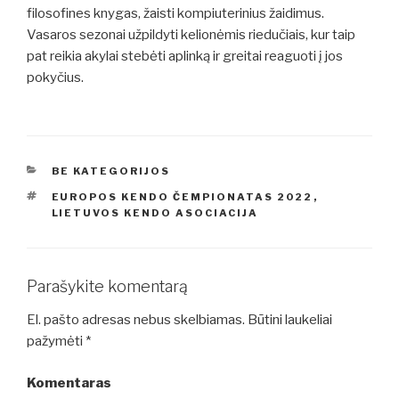
filosofines knygas, žaisti kompiuterinius žaidimus.
Vasaros sezonai užpildyti kelionėmis riedučiais, kur taip
pat reikia akylai stebėti aplinką ir greitai reaguoti į jos
pokyčius.
KATEGORIJOS
BE KATEGORIJOS
ŽYMOS
EUROPOS KENDO ČEMPIONATAS 2022
,
LIETUVOS KENDO ASOCIACIJA
Parašykite komentarą
El. pašto adresas nebus skelbiamas.
Būtini laukeliai
pažymėti
*
Komentaras