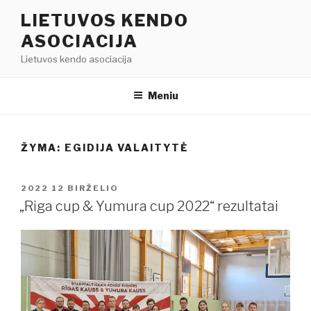
Eiti
LIETUVOS KENDO
prie
ASOCIACIJA
turinio
Lietuvos kendo asociacija
Meniu
ŽYMA:
EGIDIJA VALAITYTĖ
PASKELBTA
2022 12 BIRŽELIO
„Riga cup & Yumura cup 2022“ rezultatai