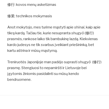
修行: kovos menų asketizmas
修業: technikos mokymasis
Anot mokytojo, mes turime mąstyti apie
shinai
, kaip apie
tikrą kardą. Tačiau tie, kurie nesupranta
shugyō
(修行)
prasmės, rankose laiko tik bambukinę lazdą. Kiekvienas
kardo judesys ne tik svarbus įveikiant priešininką, bet
kartu aštrina ir mūsų mąstymą.
Treniruotės Japonijoje man padėjo suprasti
shugyō
(修行)
prasmę. Stengiuosi to nepamiršti ir Lietuvoje bei
įgytomis žiniomis pasidalinti su mūsų kendo
bendruomene.