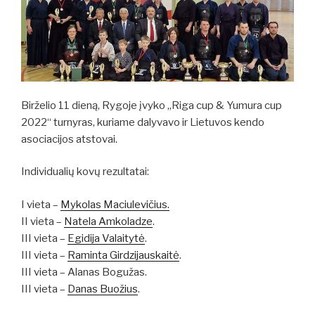
Birželio 11 dieną, Rygoje įvyko „Riga cup & Yumura cup
2022“ turnyras, kuriame dalyvavo ir Lietuvos kendo
asociacijos atstovai.
Individualių kovų rezultatai:
I vieta –
Mykolas Maciulevičius.
II vieta –
Natela Amkoladze
.
III vieta –
Egidija Valaitytė
.
III vieta –
Raminta Girdzijauskaitė
.
III vieta – Alanas Bogužas.
III vieta –
Danas Buožius
.