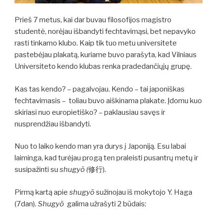
Prieš 7 metus, kai dar buvau filosofijos magistro
studentė, norėjau išbandyti fechtavimąsi, bet nepavyko
rasti tinkamo klubo. Kaip tik tuo metu universitete
pastebėjau plakatą, kuriame buvo parašyta, kad Vilniaus
Universiteto kendo klubas renka pradedančiųjų grupę.
Kas tas kendo? – pagalvojau. Kendo – tai japoniškas
fechtavimasis – toliau buvo aiškinama plakate. Įdomu kuo
skiriasi nuo europietiško? – paklausiau savęs ir
nusprendžiau išbandyti.
Nuo to laiko kendo man yra durys į Japoniją. Esu labai
laiminga, kad turėjau progą ten praleisti pusantrų metų ir
susipažinti su
shugyō (
修行).
Pirmą kartą apie
shugyō
sužinojau iš mokytojo Y. Haga
(7dan).
Shugyō
galima užrašyti 2 būdais: