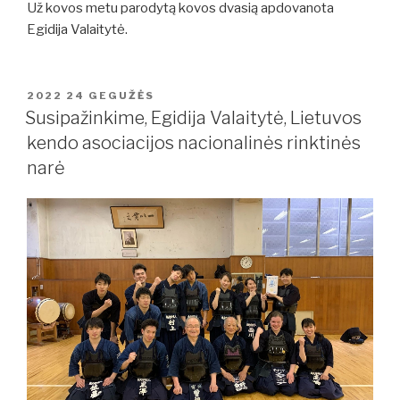
Už kovos metu parodytą kovos dvasią apdovanota
Egidija Valaitytė.
PASKELBTA
2022 24 GEGUŽĖS
Susipažinkime, Egidija Valaitytė, Lietuvos
kendo asociacijos nacionalinės rinktinės
narė